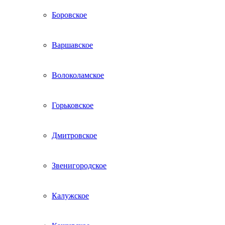
Боровское
Варшавское
Волоколамское
Горьковское
Дмитровское
Звенигородское
Калужское