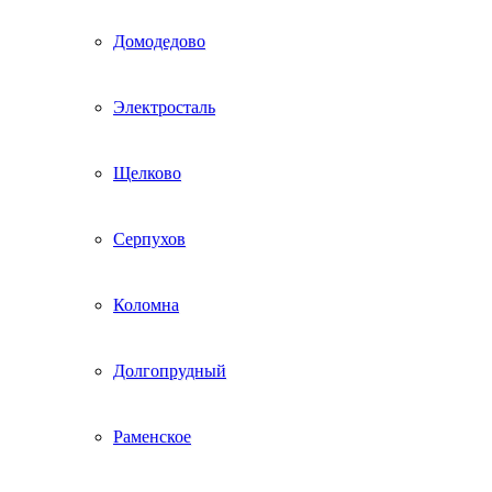
Домодедово
Электросталь
Щелково
Серпухов
Коломна
Долгопрудный
Раменское