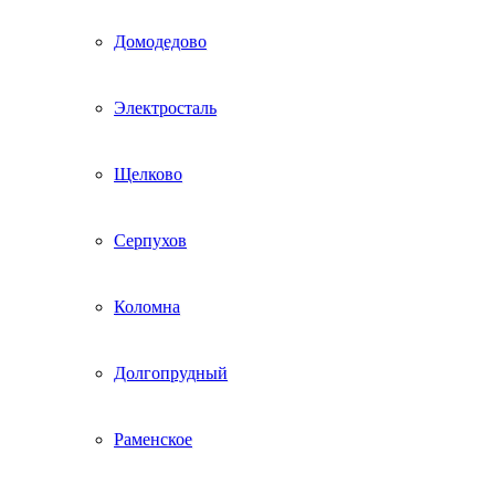
Домодедово
Электросталь
Щелково
Серпухов
Коломна
Долгопрудный
Раменское