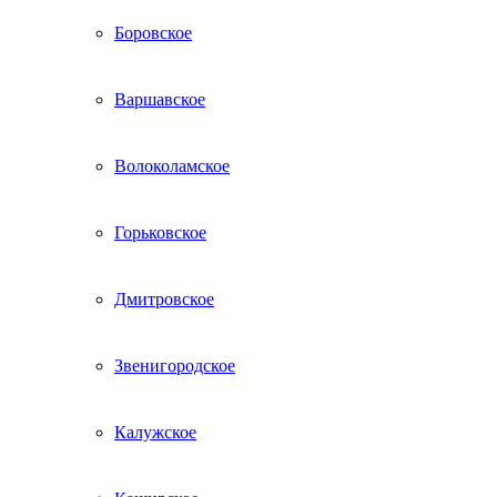
Боровское
Варшавское
Волоколамское
Горьковское
Дмитровское
Звенигородское
Калужское