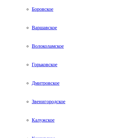
Боровское
Варшавское
Волоколамское
Горьковское
Дмитровское
Звенигородское
Калужское