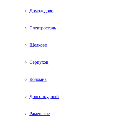
Домодедово
Электросталь
Щелково
Серпухов
Коломна
Долгопрудный
Раменское