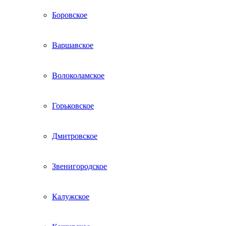
Боровское
Варшавское
Волоколамское
Горьковское
Дмитровское
Звенигородское
Калужское