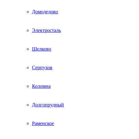
Домодедово
Электросталь
Щелково
Серпухов
Коломна
Долгопрудный
Раменское