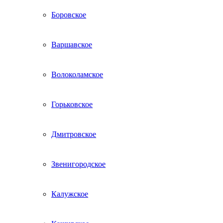
Боровское
Варшавское
Волоколамское
Горьковское
Дмитровское
Звенигородское
Калужское