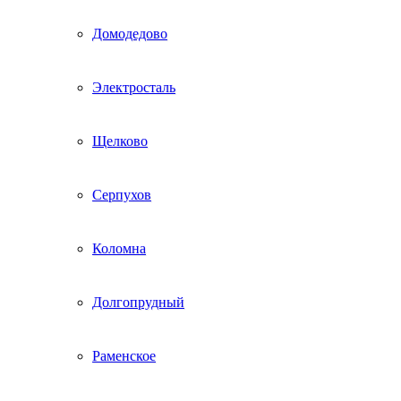
Домодедово
Электросталь
Щелково
Серпухов
Коломна
Долгопрудный
Раменское