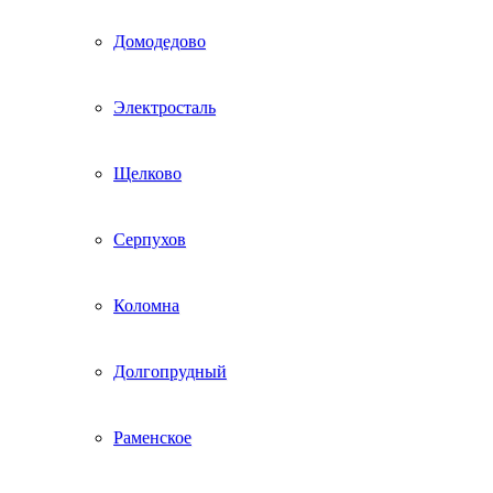
Домодедово
Электросталь
Щелково
Серпухов
Коломна
Долгопрудный
Раменское