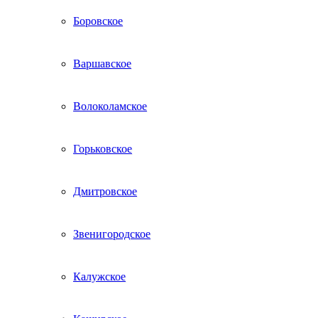
Боровское
Варшавское
Волоколамское
Горьковское
Дмитровское
Звенигородское
Калужское