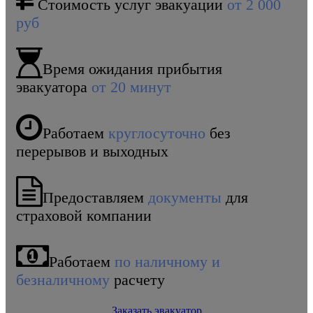
Стоимость услуг эвакуации
от 2 000
руб
Время ожидания прибытия
эвакуатора
от 20 минут
Работаем
круглосуточно
без
перерывов и выходных
Предоставляем
документы
для
страховой компании
Работаем
по наличному и
безналичному
расчету
Заказать эвакуатор