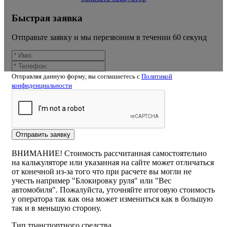
Быстрая заявка
Отправьте заявку и мы перезвоним в течении 60 секунд
Отправляя данную форму, вы соглашаетесь c
Политикой
конфиденциальности
Калькулятор расчёта стоимости
эвакуатора гавшино
Отправить заявку
ВНИМАНИЕ! Стоимость рассчитанная самостоятельно
на калькуляторе или указанная на сайте может отличаться
от конечной из-за того что при расчете вы могли не
учесть например "Блокировку руля" или "Вес
автомобиля". Пожалуйста, уточняйте итоговую стоимость
у оператора так как она может измениться как в большую
так и в меньшую сторону.
Тип транспортного средства