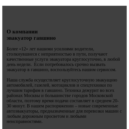
О компании
эвакуатор гавшино
Более «
12» лет нашими усилиями водители,
столкнувшиеся с неприятностью в пути, получают
качественные услуги эвакуатора круглосуточно, в любой
день недели. Если потребовалось срочно вызвать
эвакуатор в гавшино, воспользуйтесь нашим сервисом.
Наша служба осуществляет круглосуточную эвакуацию
автомобилей, газелей, мотоциклов и спецтехники по
лучшим тарифам в гавшино. Техника дежурит во всех
районах Москвы и большинстве городов Московской
области, поэтому время подачи составляет в среднем 20-
30 минут. В нашем распоряжении – новые современные
автоэвакуаторы, предназначенные для перевозки машин с
любым дорожным просветом и любыми
неисправностями.