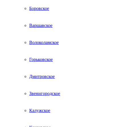
Боровское
Варшавское
Волоколамское
Горьковское
Дмитровское
Звенигородское
Калужское