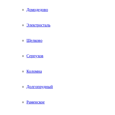
Домодедово
Электросталь
Щелково
Серпухов
Коломна
Долгопрудный
Раменское