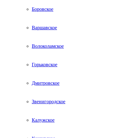
Боровское
Варшавское
Волоколамское
Горьковское
Дмитровское
Звенигородское
Калужское