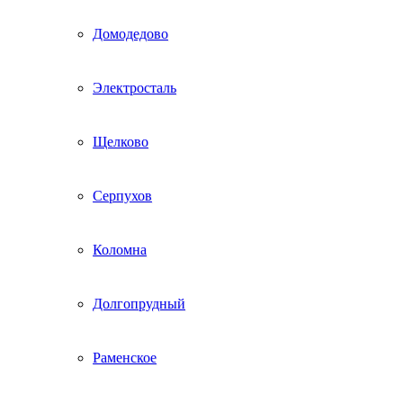
Домодедово
Электросталь
Щелково
Серпухов
Коломна
Долгопрудный
Раменское