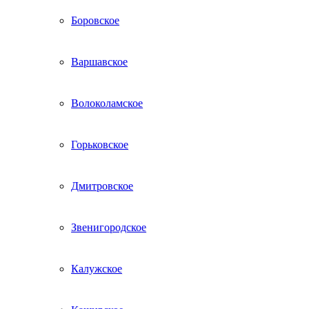
Боровское
Варшавское
Волоколамское
Горьковское
Дмитровское
Звенигородское
Калужское