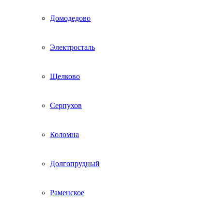
Домодедово
Электросталь
Щелково
Серпухов
Коломна
Долгопрудный
Раменское