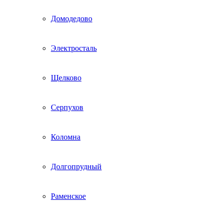
Домодедово
Электросталь
Щелково
Серпухов
Коломна
Долгопрудный
Раменское