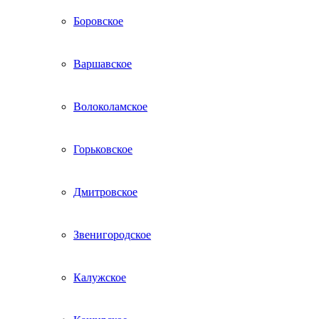
Боровское
Варшавское
Волоколамское
Горьковское
Дмитровское
Звенигородское
Калужское