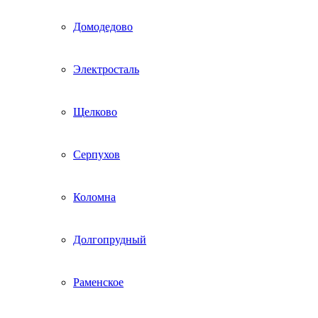
Домодедово
Электросталь
Щелково
Серпухов
Коломна
Долгопрудный
Раменское