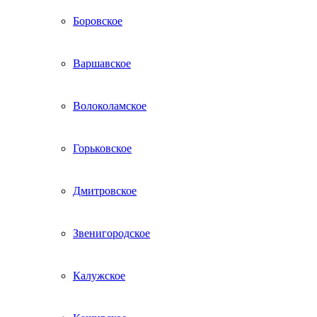
Боровское
Варшавское
Волоколамское
Горьковское
Дмитровское
Звенигородское
Калужское