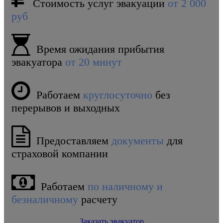
Стоимость услуг эвакуации
от 2 000
руб
Время ожидания прибытия
эвакуатора
от 20 минут
Работаем
круглосуточно
без
перерывов и выходных
Предоставляем
документы
для
страховой компании
Работаем
по наличному и
безналичному
расчету
Заказать эвакуатор