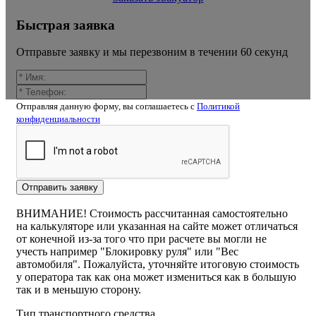
Быстрая заявка
Отправьте заявку и мы перезвоним в течении 60 секунд
Отправляя данную форму, вы соглашаетесь c
Политикой
конфиденциальности
Калькулятор расчёта стоимости
эвакуатора деньково
Отправить заявку
ВНИМАНИЕ! Стоимость рассчитанная самостоятельно
на калькуляторе или указанная на сайте может отличаться
от конечной из-за того что при расчете вы могли не
учесть например "Блокировку руля" или "Вес
автомобиля". Пожалуйста, уточняйте итоговую стоимость
у оператора так как она может измениться как в большую
так и в меньшую сторону.
Тип транспортного средства