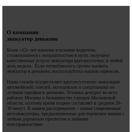
О компании
эвакуатор деньково
Более «
12» лет нашими усилиями водители,
столкнувшиеся с неприятностью в пути, получают
качественные услуги эвакуатора круглосуточно, в любой
день недели. Если потребовалось срочно вызвать
эвакуатор в деньково, воспользуйтесь нашим сервисом.
Наша служба осуществляет круглосуточную эвакуацию
автомобилей, газелей, мотоциклов и спецтехники по
лучшим тарифам в деньково. Техника дежурит во всех
районах Москвы и большинстве городов Московской
области, поэтому время подачи составляет в среднем 20-
30 минут. В нашем распоряжении – новые современные
автоэвакуаторы, предназначенные для перевозки машин с
любым дорожным просветом и любыми
неисправностями.