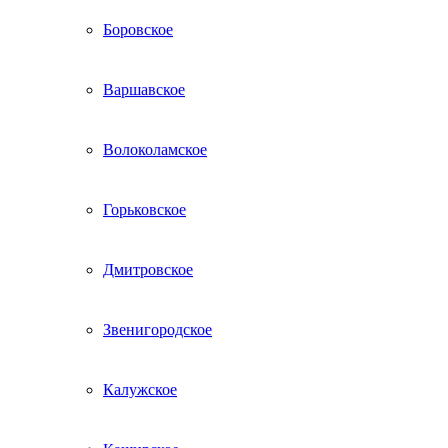
Боровское
Варшавское
Волоколамское
Горьковское
Дмитровское
Звенигородское
Калужское