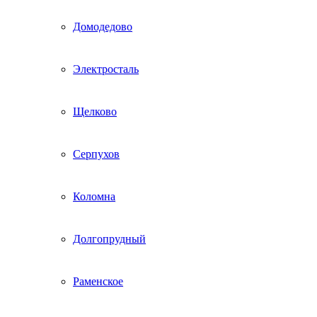
Домодедово
Электросталь
Щелково
Серпухов
Коломна
Долгопрудный
Раменское