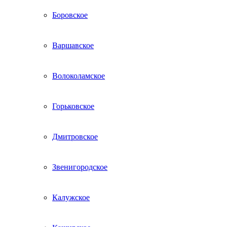
Боровское
Варшавское
Волоколамское
Горьковское
Дмитровское
Звенигородское
Калужское