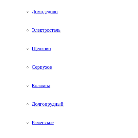
Домодедово
Электросталь
Щелково
Серпухов
Коломна
Долгопрудный
Раменское