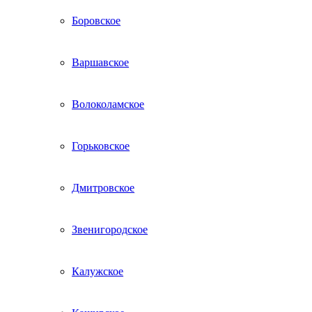
Боровское
Варшавское
Волоколамское
Горьковское
Дмитровское
Звенигородское
Калужское