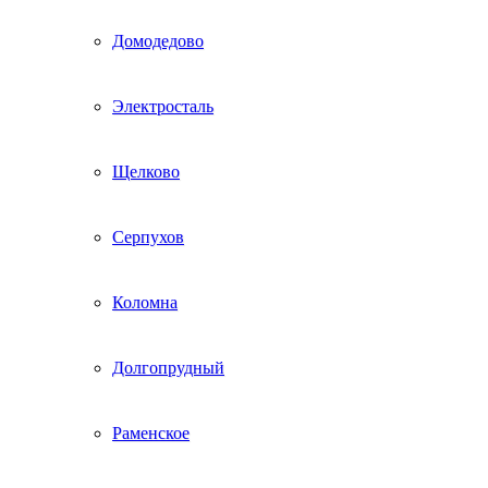
Домодедово
Электросталь
Щелково
Серпухов
Коломна
Долгопрудный
Раменское