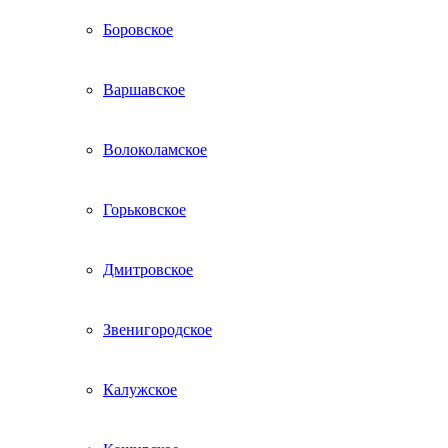
Боровское
Варшавское
Волоколамское
Горьковское
Дмитровское
Звенигородское
Калужское