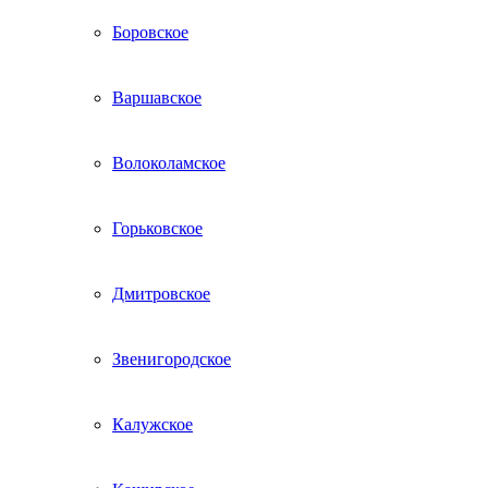
Боровское
Варшавское
Волоколамское
Горьковское
Дмитровское
Звенигородское
Калужское