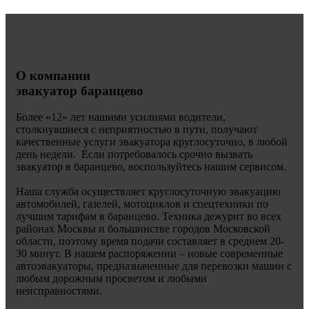
О компании
эвакуатор баранцево
Более «
12» лет нашими усилиями водители,
столкнувшиеся с неприятностью в пути, получают
качественные услуги эвакуатора круглосуточно, в любой
день недели. Если потребовалось срочно вызвать
эвакуатор в баранцево, воспользуйтесь нашим сервисом.
Наша служба осуществляет круглосуточную эвакуацию
автомобилей, газелей, мотоциклов и спецтехники по
лучшим тарифам в баранцево. Техника дежурит во всех
районах Москвы и большинстве городов Московской
области, поэтому время подачи составляет в среднем 20-
30 минут. В нашем распоряжении – новые современные
автоэвакуаторы, предназначенные для перевозки машин с
любым дорожным просветом и любыми
неисправностями.