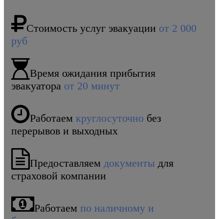
Стоимость услуг эвакуации
от 2 000
руб
Время ожидания прибытия
эвакуатора
от 20 минут
Работаем
круглосуточно
без
перерывов и выходных
Предоставляем
документы
для
страховой компании
Работаем
по наличному и