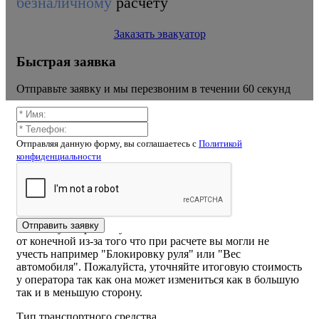
безналичному
расчету
Заказать эвакуатор
Быстрая заявка
Отправьте заявку и мы перезвоним в течении 60 секунд
Отправляя данную форму, вы соглашаетесь c
Политикой
конфиденциальности
Калькулятор расчёта стоимости
эвакуатора баранцево
ВНИМАНИЕ! Стоимость рассчитанная самостоятельно
Отправить заявку
на калькуляторе или указанная на сайте может отличаться
от конечной из-за того что при расчете вы могли не
учесть например "Блокировку руля" или "Вес
автомобиля". Пожалуйста, уточняйте итоговую стоимость
у оператора так как она может измениться как в большую
так и в меньшую сторону.
Тип транспортного средства