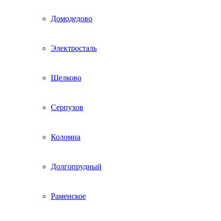
Домодедово
Электросталь
Щелково
Серпухов
Коломна
Долгопрудный
Раменское