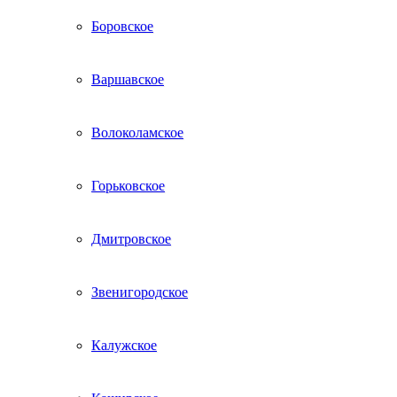
Боровское
Варшавское
Волоколамское
Горьковское
Дмитровское
Звенигородское
Калужское