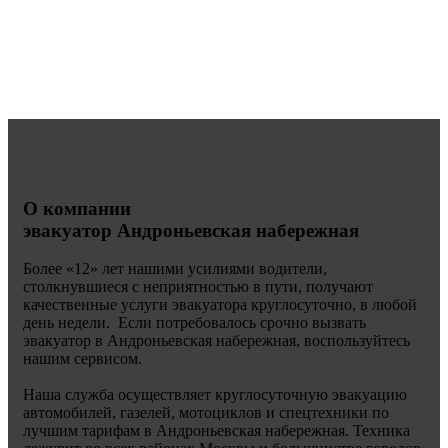
О компании
эвакуатор Андроньевская набережная
Более «
12» лет нашими усилиями водители,
столкнувшиеся с неприятностью в пути, получают
качественные услуги эвакуатора круглосуточно, в любой
день недели. Если потребовалось срочно вызвать
эвакуатор в Андроньевская набережная, воспользуйтесь
нашим сервисом.
Наша служба осуществляет круглосуточную эвакуацию
автомобилей, газелей, мотоциклов и спецтехники по
лучшим тарифам в Андроньевская набережная. Техника