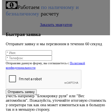
Работаем
по наличному и
безналичному
расчету
Заказать эвакуатор
Быстрая заявка
Отправьте заявку и мы перезвоним в течении 60 секунд
Калькулятор расчёта стоимости
Отправляя данную форму, вы соглашаетесь c
Политикой
эвакуатора Андроньевская
конфиденциальности
набережная
ВНИМАНИЕ! Стоимость рассчитанная самостоятельно
на калькуляторе или указанная на сайте может отличаться
от конечной из-за того что при расчете вы могли не
Отправить заявку
учесть например "Блокировку руля" или "Вес
автомобиля". Пожалуйста, уточняйте итоговую стоимость
у оператора так как она может измениться как в большую
так и в меньшую сторону.