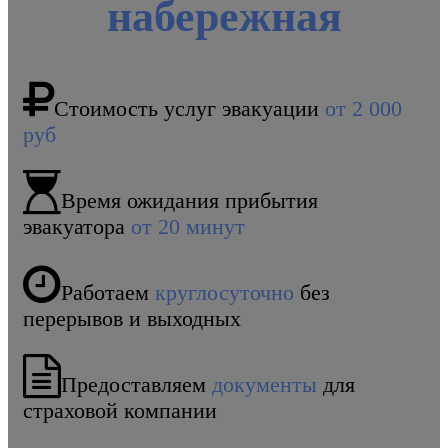
набережная
Стоимость услуг эвакуации
от 2 000
руб
Время ожидания прибытия
эвакуатора
от 20 минут
Работаем
круглосуточно
без
перерывов и выходных
Предоставляем
документы
для
страховой компании