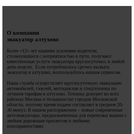
О компании
эвакуатор алтухово
Более «
12» лет нашими усилиями водители,
столкнувшиеся с неприятностью в пути, получают
качественные услуги эвакуатора круглосуточно, в любой
день недели. Если потребовалось срочно вызвать
эвакуатор в алтухово, воспользуйтесь нашим сервисом.
Наша служба осуществляет круглосуточную эвакуацию
автомобилей, газелей, мотоциклов и спецтехники по
лучшим тарифам в алтухово. Техника дежурит во всех
районах Москвы и большинстве городов Московской
области, поэтому время подачи составляет в среднем 20-
30 минут. В нашем распоряжении – новые современные
автоэвакуаторы, предназначенные для перевозки машин с
любым дорожным просветом и любыми
неисправностями.