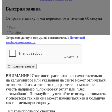
Быстрая заявка
Отправьте заявку и мы перезвоним в течении 60 секунд
Отправляя данную форму, вы соглашаетесь c
Политикой
конфиденциальности
Калькулятор расчёта стоимости
эвакуатора алтухово
Отправить заявку
ВНИМАНИЕ! Стоимость рассчитанная самостоятельно
на калькуляторе или указанная на сайте может отличаться
от конечной из-за того что при расчете вы могли не
учесть например "Блокировку руля" или "Вес
автомобиля". Пожалуйста, уточняйте итоговую стоимость
у оператора так как она может измениться как в большую
так и в меньшую сторону.
Тип транспортного средства