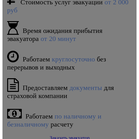
Стоимость услуг эвакуации
от 2 000
руб
Время ожидания прибытия
эвакуатора
от 20 минут
Работаем
круглосуточно
без
перерывов и выходных
Предоставляем
документы
для
страховой компании
Работаем
по наличному и
безналичному
расчету
Заказать эвакуатор