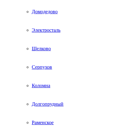
Домодедово
Электросталь
Щелково
Серпухов
Коломна
Долгопрудный
Раменское