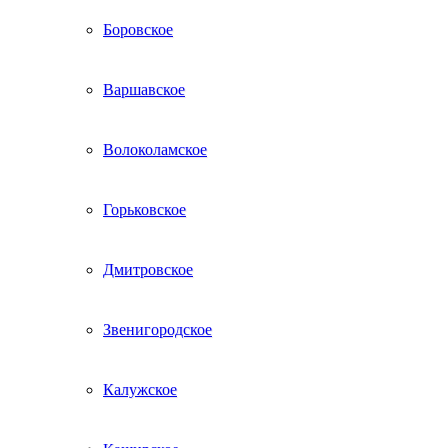
Боровское
Варшавское
Волоколамское
Горьковское
Дмитровское
Звенигородское
Калужское