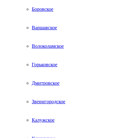
Боровское
Варшавское
Волоколамское
Горьковское
Дмитровское
Звенигородское
Калужское