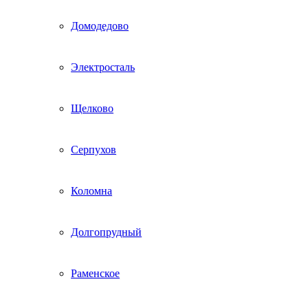
Домодедово
Электросталь
Щелково
Серпухов
Коломна
Долгопрудный
Раменское