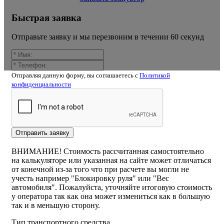
Быстрая заявка
Отправьте заявку и мы перезвоним в течении 60 секунд
Отправляя данную форму, вы соглашаетесь c
Политикой
конфиденциальности
Калькулятор расчёта стоимости
эвакуатора центр
Отправить заявку
ВНИМАНИЕ! Стоимость рассчитанная самостоятельно
на калькуляторе или указанная на сайте может отличаться
от конечной из-за того что при расчете вы могли не
учесть например "Блокировку руля" или "Вес
автомобиля". Пожалуйста, уточняйте итоговую стоимость
у оператора так как она может измениться как в большую
так и в меньшую сторону.
Тип транспортного средства