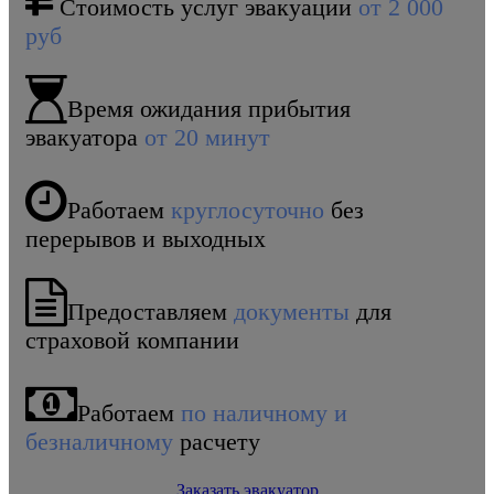
Стоимость услуг эвакуации
от 2 000
руб
Время ожидания прибытия
эвакуатора
от 20 минут
Работаем
круглосуточно
без
перерывов и выходных
Предоставляем
документы
для
страховой компании
Работаем
по наличному и
безналичному
расчету
Заказать эвакуатор